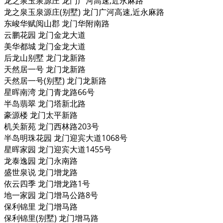
龙之泉玉泉源庄 龙门广河高速,近永麻路
龙之泉玉泉源庄(别墅) 龙门广河高速,近永麻路
东峻华赋阅山郡 龙门华附南路
云鹏花园 龙门金龙大道
美华都城 龙门金龙大道
后龙山别墅 龙门龙新路
天然居一号 龙门龙新路
天然居一号(别墅) 龙门龙新路
星晖南湾 龙门青龙路66号
半岛翡翠 龙门塔新北路
豪源楼 龙门太平新路
机关新苑 龙门西林路203号
半岛明珠花园 龙门迎宾大道1068号
星晖家园 龙门迎宾大道1455号
龙泰逸园 龙门永南路
盛世泉说 龙门增龙路
依云四季 龙门增龙路1号
地一家园 龙门增马公路8号
保利锦里 龙门增马路
保利锦里(别墅) 龙门增马路