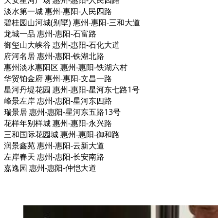
天安星河广场 惠州-惠阳-人民四路
淡水第一城 惠州-惠阳-人民四路
碧桂园山河城(别墅) 惠州-惠阳-三和大道
龙城一品 惠州-惠阳-石富路
御玺山大峡谷 惠州-惠阳-石化大道
府河名居 惠州-惠阳-铁湖北路
惠州淡水惠阳区 惠州-惠阳-铁湖六村
华贸铂金府 惠州-惠阳-文昌一路
星河丹堤花园 惠州-惠阳-星河东七路1号
峰景左岸 惠州-惠阳-星河东四路
瑞景居 惠州-惠阳-星河东五路13号
花样年别样城 惠州-惠阳-永兴路
三和国际花园城 惠州-惠阳-御和路
润景鑫苑 惠州-惠阳-云新大道
左岸春天 惠州-惠阳-长安南路
嘉逸园 惠州-惠阳-仲恺大道