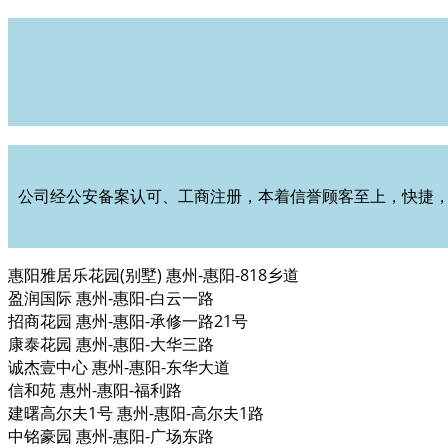
公司经公安备案认可、工商注册，本着信誉顾客至上，快捷，
惠阳雅居乐花园(别墅) 惠州-惠阳-818乡道
盈润国际 惠州-惠阳-白云一路
招商花园 惠州-惠阳-承修一路21号
康泰花园 惠州-惠阳-大华三路
诚杰壹中心 惠州-惠阳-东华大道
信和苑 惠州-惠阳-福利路
建曙高尔夫1号 惠州-惠阳-高尔夫1路
中铭豪园 惠州-惠阳-广场东路