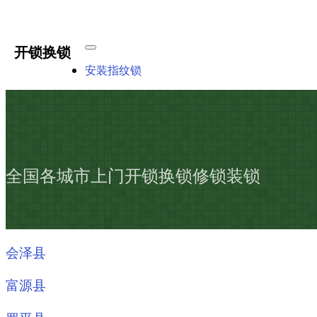
开锁换锁
安装指纹锁
全国各城市上门开锁换锁修锁装锁
会泽县
富源县