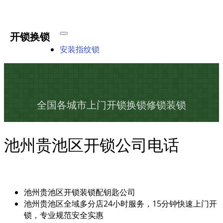
开锁换锁
安装指纹锁
全国各城市上门开锁换锁修锁装锁
池州贵池区开锁公司电话
池州贵池区开锁装锁配钥匙公司
池州贵池区全域多分店24小时服务，15分钟快速上门开
锁，专业规范安全实惠