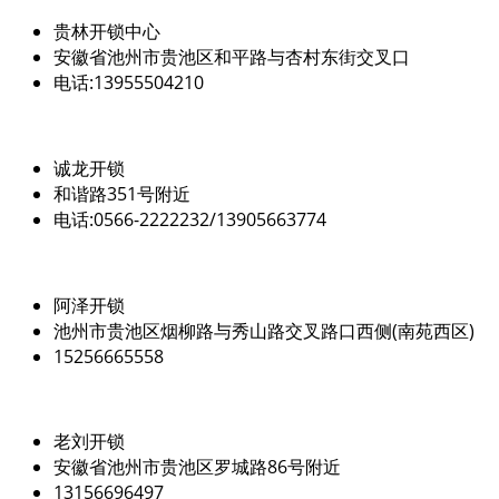
贵林开锁中心
安徽省池州市贵池区和平路与杏村东街交叉口
电话:13955504210
诚龙开锁
和谐路351号附近
电话:0566-2222232/13905663774
阿泽开锁
池州市贵池区烟柳路与秀山路交叉路口西侧(南苑西区)
15256665558
老刘开锁
安徽省池州市贵池区罗城路86号附近
13156696497